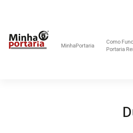
Como Func
MinhaPortaria
Portaria R
D