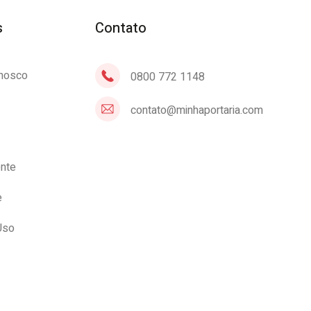
s
Contato
onosco
0800 772 1148
contato@minhaportaria.com
ente
e
Uso