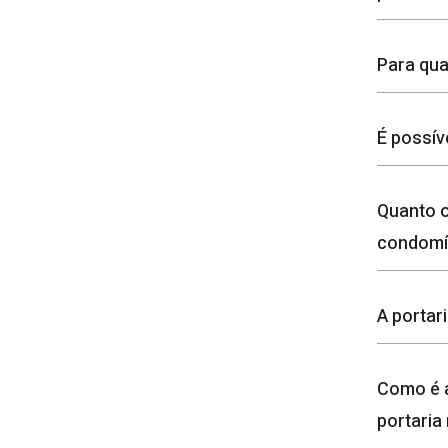
Para qua
É possív
Quanto o
condomí
A portar
Como é 
portaria