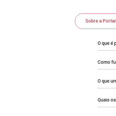
Sobre a Porta
O que é 
Como fun
O que um
Quais os