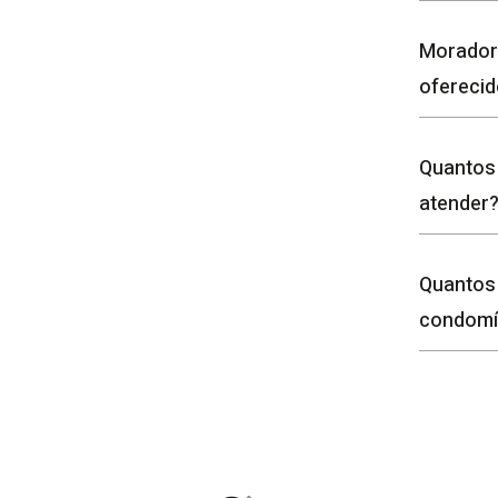
Moradore
oferecid
Quantos
atender
Quantos
condomí