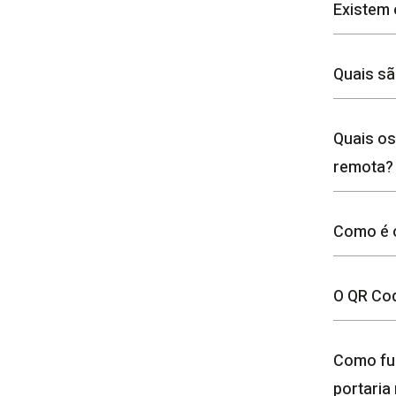
Existem 
Quais sã
Quais os
remota?
Como é 
O QR Cod
Como fun
portaria