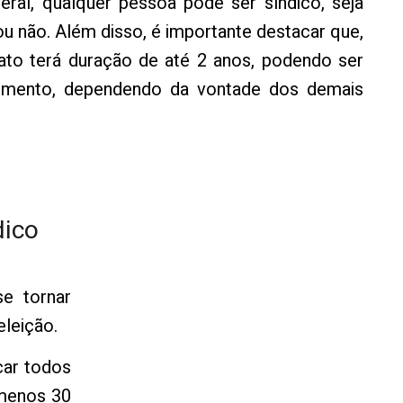
ral, qualquer pessoa pode ser síndico, seja
 não. Além disso, é importante destacar que,
ato terá duração de até 2 anos, podendo ser
momento, dependendo da vontade dos demais
dico
se tornar
eleição.
car todos
menos 30