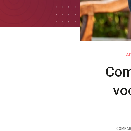
A
Com
vo
COMPAR