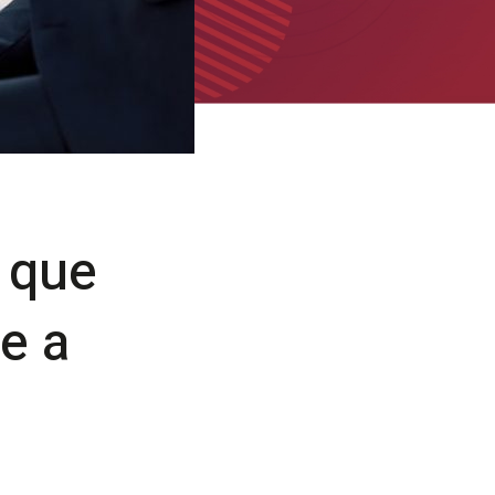
 que
e a