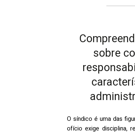
Compreenda
sobre co
responsabi
caracter
administ
O síndico é uma das fig
ofício exige disciplina,