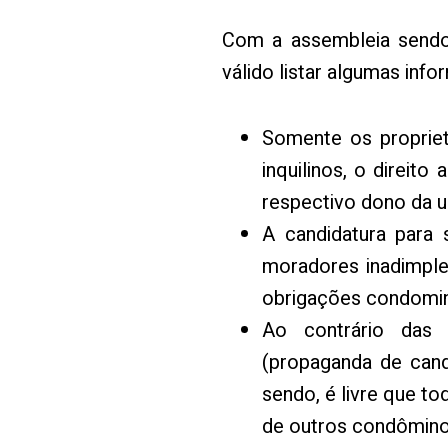
Com a assembleia sendo r
válido listar algumas inf
Somente os proprie
inquilinos, o direit
respectivo dono da u
A candidatura para 
moradores inadimple
obrigações condomini
Ao contrário das 
(propaganda de cand
sendo, é livre que t
de outros condômino