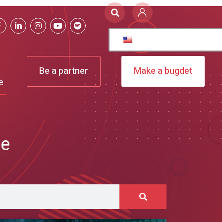
Be a partner
Make a bugdet
e
se