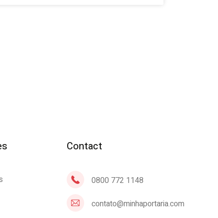
es
Contact
s
0800 772 1148
contato@minhaportaria.com