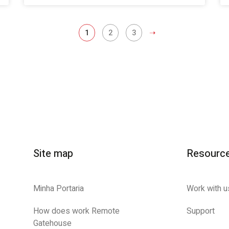
1
2
3
➝
Site map
Resourc
Minha Portaria
Work with u
How does work Remote
Support
Gatehouse