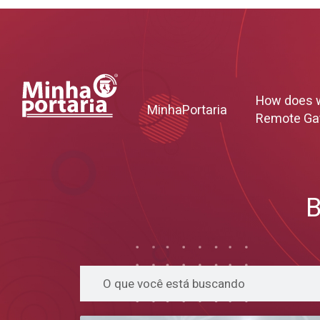
How does 
MinhaPortaria
Remote Ga
B