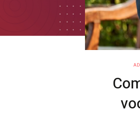
AD
Com
vo