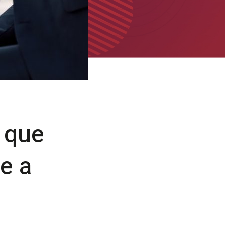
 que
e a