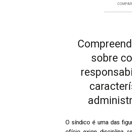
COMPAR
Compreenda
sobre co
responsabi
caracter
administ
O síndico é uma das fig
ofício exige disciplina,