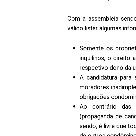
Com a assembleia sendo r
válido listar algumas inf
Somente os proprie
inquilinos, o direit
respectivo dono da u
A candidatura para 
moradores inadimple
obrigações condomini
Ao contrário das 
(propaganda de cand
sendo, é livre que t
de outros condômino