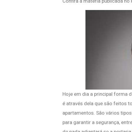
Confira a matéria publicada no
Hoje em dia a principal forma d
é através dela que são feitos 
apartamentos. São vários tipo
para garantir a segurança, entr
de nada adiantará se a portaria