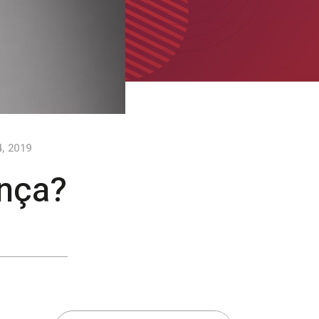
, 2019
ança?