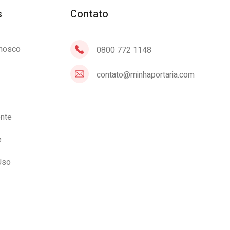
s
Contato
onosco
0800 772 1148
contato@minhaportaria.com
ente
e
Uso