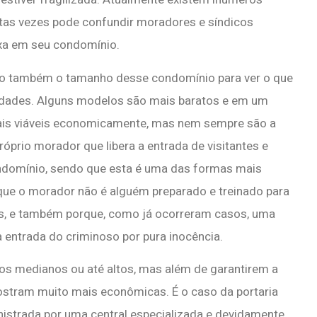
itas vezes pode confundir moradores e síndicos
xa em seu condomínio.
ão também o tamanho desse condomínio para ver o que
idades. Alguns modelos são mais baratos e em um
is viáveis economicamente, mas nem sempre são a
óprio morador que libera a entrada de visitantes e
ndomínio, sendo que esta é uma das formas mais
que o morador não é alguém preparado e treinado para
tes, e também porque, como já ocorreram casos, uma
a entrada do criminoso por pura inocência.
s medianos ou até altos, mas além de garantirem a
ostram muito mais econômicas. É o caso da portaria
nistrada por uma central especializada e devidamente