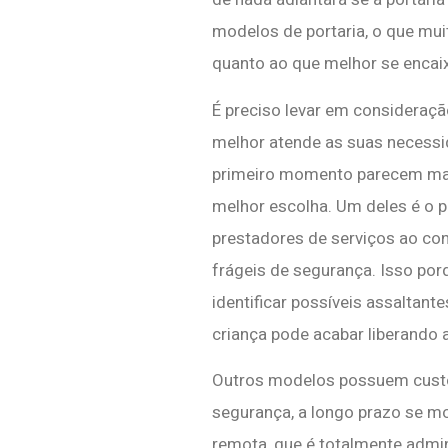
modelos de portaria, o que mu
quanto ao que melhor se encai
É preciso levar em consideraç
melhor atende as suas necess
primeiro momento parecem ma
melhor escolha. Um deles é o pr
prestadores de serviços ao co
frágeis de segurança. Isso por
identificar possíveis assaltan
criança pode acabar liberando 
Outros modelos possuem custo
segurança, a longo prazo se m
remota, que é totalmente admi