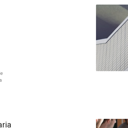
de
a
aria