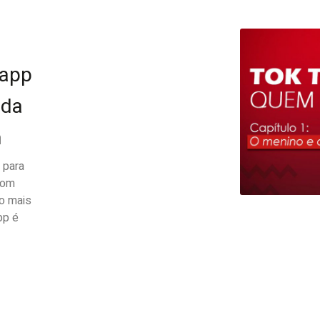
 app
 da
m
 para
 com
o mais
pp é