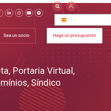
Sea un socio
Haga un presupuesto
ta
,
Portaria Virtual
,
mínios
,
Síndico