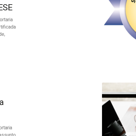
BESE
rtaria
tificada
de,
a
rtaria
assunto