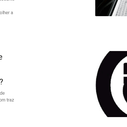
olher a
e
?
 de
Com traz