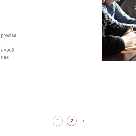
 precisa
a
m, você
a nas
1
2
➝