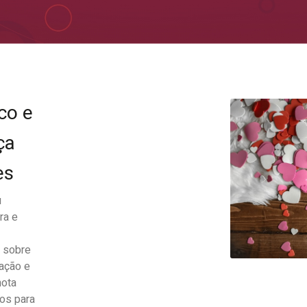
co e
ça
es
u
ra e
s sobre
ração e
mota
os para