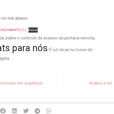
no link abaixo :
VESTIMENTO (1)
Baixar
a sobre o controle de acesso da portaria remota,
ts para nós
! É só clicar no ícone do
ágina.
iferenciais em segurança
Acabou a luz: 