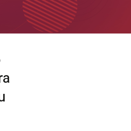
9
ra
u