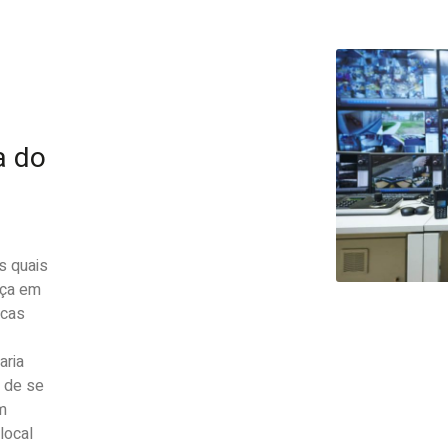
a do
s quais
nça em
icas
aria
m de se
m
local