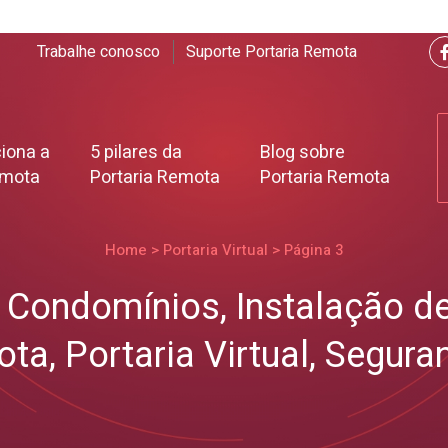
Trabalhe conosco
Suporte Portaria Remota
iona a
5 pilares da
Blog sobre
emota
Portaria Remota
Portaria Remota
Home
>
Portaria Virtual
>
Página 3
e Condomínios
,
Instalação d
ota
,
Portaria Virtual
,
Seguran