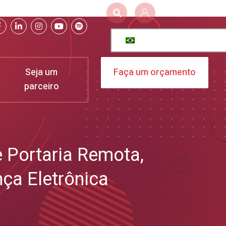
Seja um
Faça um orçamento
parceiro
e Portaria Remota
,
ça Eletrônica