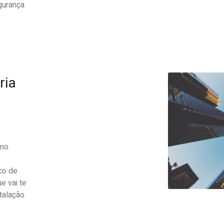
gurança
ria
omo
co de
e vai te
talação