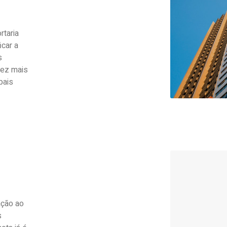
rtaria
icar a
s
vez mais
pais
ação ao
s