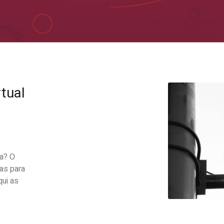
rtual
ma? O
mas para
qui as