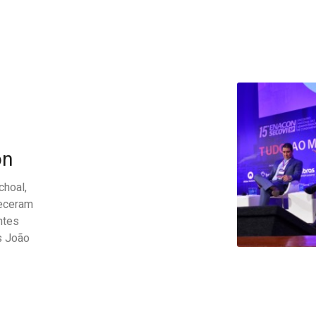
on
hoal,
receram
ntes
s João