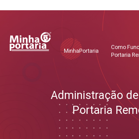
Como Func
MinhaPortaria
Portaria R
Administração d
Portaria Rem