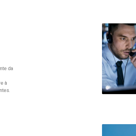
ente da
re à
ntes.