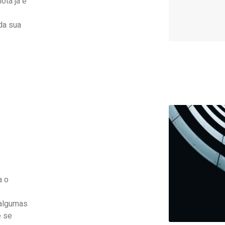
ota já é
da sua
a o
 algumas
e se